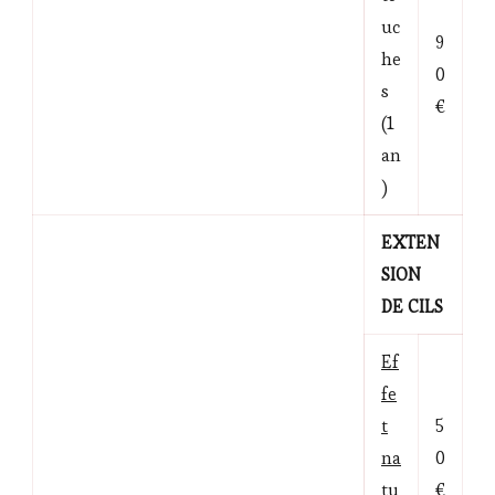
uc
9
he
0
s
€
(1
an
)
EXTEN
SION
DE CILS
Ef
fe
t
5
na
0
tu
€